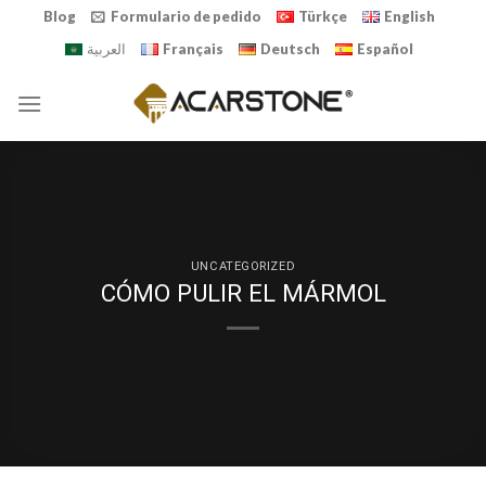
Skip
Blog
Formulario de pedido
Türkçe
English
to
العربية
Français
Deutsch
Español
content
UNCATEGORIZED
CÓMO PULIR EL MÁRMOL