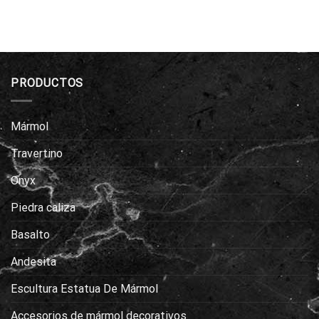
PRODUCTOS
Mármol
Travertino
Onyx
Piedra caliza
Basalto
Andesita
Escultura Estatua De Mármol
Accesorios de mármol decorativos