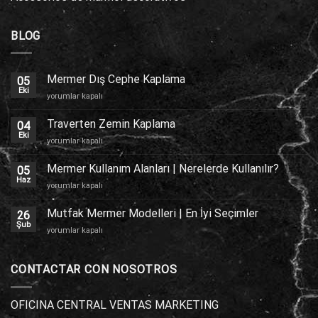
BLOG
Mermer Dış Cephe Kaplama
05
Eki
Mermer
yorumlar kapalı
Dış
Cephe
Traverten Zemin Kaplama
04
Kaplama
Eki
Traverten
yorumlar kapalı
için
Zemin
Kaplama
Mermer Kullanım Alanları | Nerelerde Kullanılır?
05
için
Haz
Mermer
yorumlar kapalı
Kullanım
Alanları
Mutfak Mermer Modelleri | En İyi Seçimler
26
|
Şub
Mutfak
yorumlar kapalı
Nerelerde
Mermer
Kullanılır?
Modelleri
için
|
CONTACTAR CON NOSOTROS
En
İyi
Seçimler
OFICINA CENTRAL VENTAS MARKETING
için