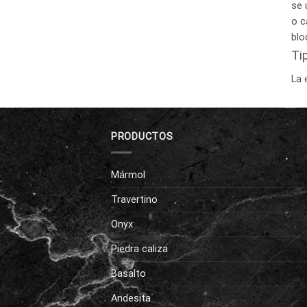
se 
o c
blo
Ti
La 
PRODUCTOS
Mármol
Travertino
Onyx
Piedra caliza
Basalto
Andesita