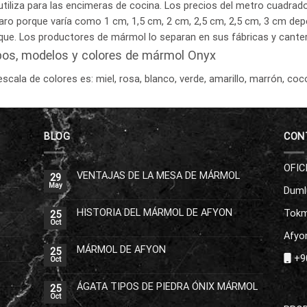
utiliza para las encimeras de cocina. Los precios del metro cuadrado
aro porque varía como 1 cm, 1,5 cm, 2 cm, 2,5 cm, 2,5 cm, 3 cm dep
que. Los productores de mármol lo separan en sus fábricas y cantera
pos, modelos y colores de mármol Onyx
escala de colores es: miel, rosa, blanco, verde, amarillo, marrón, coco 
BLOG
CON
OFIC
VENTAJAS DE LA MESA DE MÁRMOL
29
May
Duml
HISTORIA DEL MÁRMOL DE AFYON
Tokm
25
Oct
Afyon
MÁRMOL DE AFYON
25
+90
Oct
ÁGATA TIPOS DE PIEDRA ÓNIX MÁRMOL
25
Oct