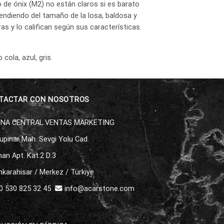
 de ónix (M2) no están claros si es barato
endiendo del tamaño de la losa, baldosa y
s y lo califican según sus características.
cola, azul, gris.
TACTAR CON NOSOTROS
INA CENTRAL VENTAS MARKETING
upınar Mah. Sevgi Yolu Cad.
an Apt. Kat:2 D:3
karahisar / Merkez / Türkiye
 530 825 32 45
info@acarstone.com