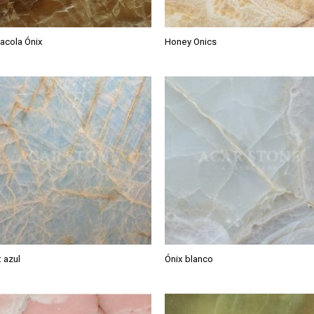
acola Ónix
Honey Onics
 azul
Ónix blanco