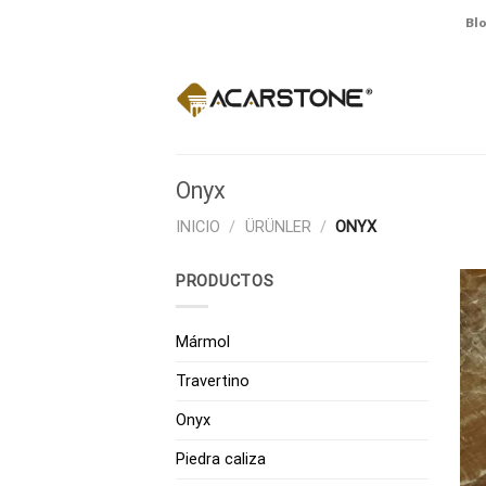
Skip
Bl
to
content
Onyx
INICIO
/
ÜRÜNLER
/
ONYX
PRODUCTOS
Mármol
Travertino
Onyx
Piedra caliza