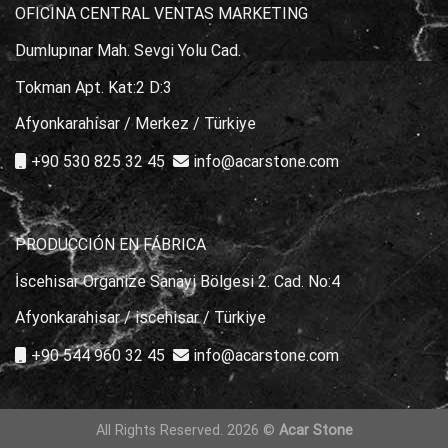
OFICINA CENTRAL VENTAS MARKETING
Dumlupınar Mah. Sevgi Yolu Cad.
Tokman Apt. Kat:2 D:3
Afyonkarahisar / Merkez / Türkiye
+90 530 825 32 45
info@acarstone.com
PRODUCCIÓN EN FÁBRICA
İscehisar Organize Sanayi Bölgesi 2. Cad. No:4
Afyonkarahisar / iscehisar / Türkiye
+90 544 960 32 45
info@acarstone.com
All Rights Reserved. 2026 ©
Acar Stone