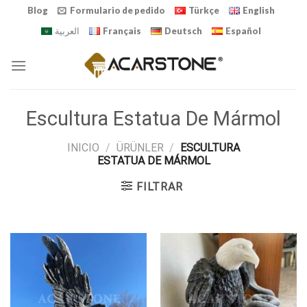
Skip
Blog
Formulario de pedido
Türkçe
English
to
العربية
Français
Deutsch
Español
content
Escultura Estatua De Mármol
INICIO
/
ÜRÜNLER
/
ESCULTURA
ESTATUA DE MÁRMOL
FILTRAR