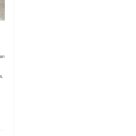
nan
a,