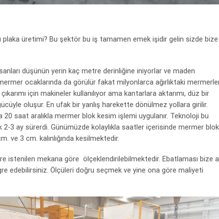
 bu plaka üretimi? Bu şektör bu iş tamamen emek işidir gelin sizde bize
sanları düşünün yerin kaç metre derinliğine iniyorlar ve maden
 mermer ocaklarında da görülür fakat milyonlarca ağırlıktaki mermerle
n çıkarımı için makineler kullanılıyor ama kantarlara aktarımı, düz bir
ücüyle oluşur. En ufak bir yanlış harekette dönülmez yollara girilir.
la 20 saat aralıkla mermer blok kesim işlemi uygulanır. Teknoloji bu
k 2-3 ay sürerdi. Günümüzde kolaylıkla saatler içerisinde mermer blok
m. ve 3 cm. kalınlığında kesilmektedir.
e istenilen mekana göre ölçeklendirilebilmektedir. Ebatlaması bize a
gre edebilirsiniz. Ölçüleri doğru seçmek ve yine ona göre maliyeti