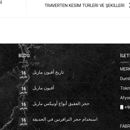
İ
TRAVERTEN KESİM TÜRLERİ VE ŞEKİLLERİ
BLOG
İLET
MERK
تاريخ أفيون ماربل
16
مارس
Duml
أفيون ماربل
Tokm
16
مارس
Afyon
حجر العقيق أنواع أونيكس ماربل
16
+90
مارس
استخدام حجر الترافرتين في الحديقة
16
مارس
FABR