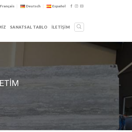
Français
Deutsch
Español
MIZ
SANATSAL TABLO
İLETIŞIM
ETİM