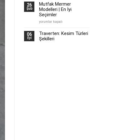
Alanları
Mutfak Mermer
26
|
Modelleri | En İyi
Şub
Nerelerde
Seçimler
Kullanılır?
Mutfak
yorumlar kapalı
için
Mermer
Modelleri
Traverten: Kesim Türleri
06
|
Şekilleri
Eyl
En
İyi
Seçimler
için