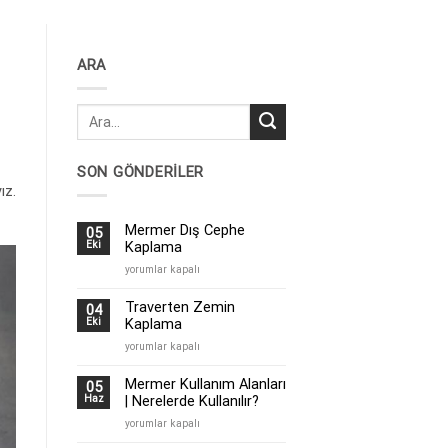
ARA
SON GÖNDERILER
ız.
Mermer Dış Cephe
05
Kaplama
Eki
Mermer
yorumlar kapalı
Dış
Cephe
Traverten Zemin
04
Kaplama
Kaplama
Eki
için
Traverten
yorumlar kapalı
Zemin
Kaplama
Mermer Kullanım Alanları
05
için
| Nerelerde Kullanılır?
Haz
Mermer
yorumlar kapalı
Kullanım