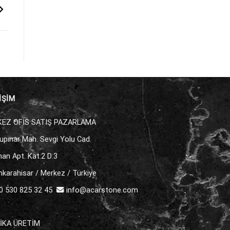
İŞİM
EZ OFİS SATIŞ PAZARLAMA
upınar Mah. Sevgi Yolu Cad.
an Apt. Kat:2 D:3
karahisar / Merkez / Türkiye
 530 825 32 45
info@acarstone.com
İKA ÜRETİM