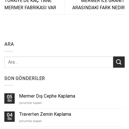
TÜRKİYE’DE KAÇ TANE
MERMER İLE GRANİT
MERMER FABRİKASI VAR
ARASINDAKİ FARK NEDİR
ARA
SON GÖNDERILER
Mermer Dış Cephe Kaplama
05
Eki
Mermer
yorumlar kapalı
Dış
Cephe
Traverten Zemin Kaplama
04
Kaplama
Eki
Traverten
yorumlar kapalı
için
Zemin