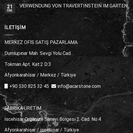
VERWENDUNG VON TRAVERTINSTEIN IM GARTEN
21
Okt.
İLETİŞİM
MERKEZ OFİS SATIŞ PAZARLAMA
Dumlupınar Mah. Sevgi Yolu Cad.
Tokman Apt. Kat:2 D:3
Afyonkarahisar / Merkez / Türkiye
+90 530 825 32 45
info@acarstone.com
FABRİKA ÜRETİM
İscehisar Organize Sanayi Bölgesi 2. Cad. No:4
Afyonkarahisar / iscehisar / Türkiye