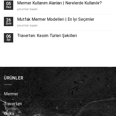
Kaplama
Mermer Kullanım Alanları | Nerelerde Kullanılır?
05
için
Haz
Mermer
yorumlar kapalı
Kullanım
Alanları
Mutfak Mermer Modelleri | En İyi Seçimler
26
|
Şub
Mutfak
yorumlar kapalı
Nerelerde
Mermer
Kullanılır?
Modelleri
Traverten: Kesim Türleri Şekilleri
için
06
|
Eyl
En
İyi
Seçimler
için
ÜRÜNLER
Mermer
Traverten
Oniks