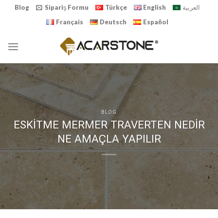
Skip
Blog
Sipariş Formu
Türkçe
English
العربية
to
Français
Deutsch
Español
content
BLOG
ESKİTME MERMER TRAVERTEN NEDİR
NE AMAÇLA YAPILIR