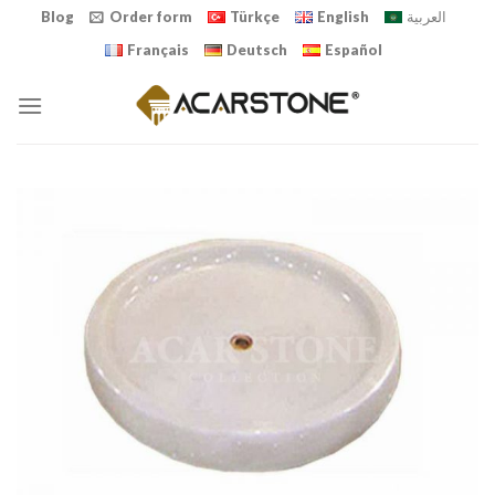
Skip
Blog
Order form
Türkçe
English
العربية
to
Français
Deutsch
Español
content