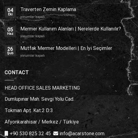
Dış
Cephe
Traverten Zemin Kaplama
04
Kaplama
Eki
Traverten
yorumlar kapalı
için
Zemin
Kaplama
Mermer Kullanım Alanları | Nerelerde Kullanılır?
05
için
Haz
Mermer
yorumlar kapalı
Kullanım
Alanları
Mutfak Mermer Modelleri | En İyi Seçimler
26
|
Şub
Mutfak
yorumlar kapalı
Nerelerde
Mermer
Kullanılır?
Modelleri
için
|
CONTACT
En
İyi
Seçimler
HEAD OFFICE SALES MARKETING
için
Dumlupınar Mah. Sevgi Yolu Cad.
Tokman Apt. Kat:2 D:3
Afyonkarahisar / Merkez / Türkiye
+90 530 825 32 45
info@acarstone.com