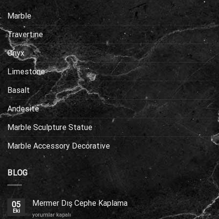
Marble
Travertine
Onyx
Limestone
Basalt
Andesite
Marble Sculpture Statue
Marble Accessory Decorative
BLOG
Mermer Dış Cephe Kaplama
05
Eki
Mermer
yorumlar kapalı