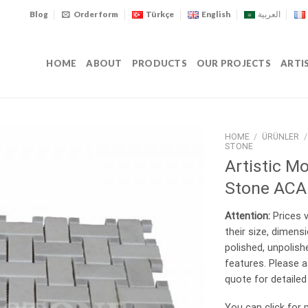
Blog
Order form
Türkçe
English
العربية
HOME
ABOUT
PRODUCTS
OUR PROJECTS
ARTI
HOME
/
ÜRÜNLER
/
STONE
Artistic M
Stone ACA
Attention:
Prices v
their size, dimens
polished, unpolishe
features. Please a
quote for detailed
You can click for