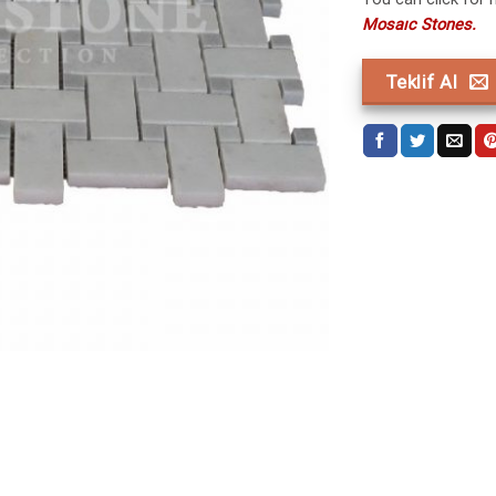
Mosaıc Stones.
Teklif Al