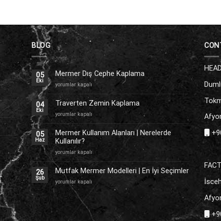
BLOG
CON
HEAD
Mermer Dış Cephe Kaplama
05
Eki
Duml
Mermer
yorumlar kapalı
Dış
Tokm
Cephe
Traverten Zemin Kaplama
04
Kaplama
Eki
Traverten
yorumlar kapalı
Afyon
için
Zemin
Kaplama
Mermer Kullanım Alanları | Nerelerde
+90
05
için
Kullanılır?
Haz
Mermer
yorumlar kapalı
Kullanım
FAC
Alanları
Mutfak Mermer Modelleri | En İyi Seçimler
26
|
Şub
İsceh
Mutfak
yorumlar kapalı
Nerelerde
Mermer
Kullanılır?
Afyon
Modelleri
için
|
+90
En
İyi