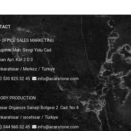
TACT
 OFFICE SALES MARKETING
upınar Mah. Sevgi Yolu Cad.
an Apt. Kat:2 D:3
karahisar / Merkez / Türkiye
 530 825 32 45
info@acarstone.com
TORY PRODUCTION
isar Organize Sanayi Bölgesi 2. Cad. No:4
karahisar / iscehisar / Türkiye
 544 960 32 45
info@acarstone.com