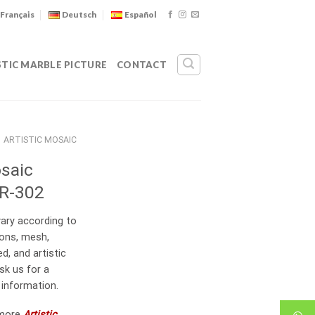
Français
Deutsch
Español
STIC MARBLE PICTURE
CONTACT
ARTISTIC MOSAIC
osaic
R-302
ary according to
ions, mesh,
d, and artistic
sk us for a
 information.
 more
Artistic