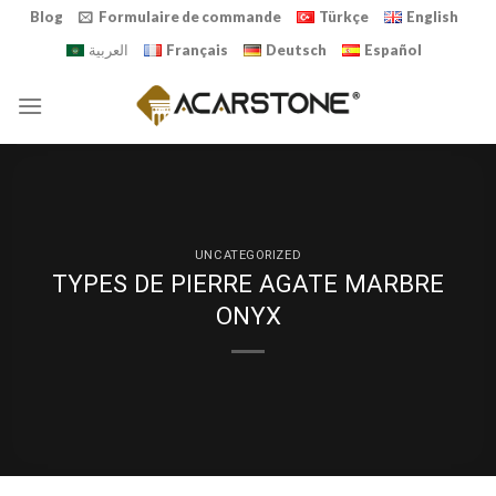
Skip
Blog
Formulaire de commande
Türkçe
English
to
العربية
Français
Deutsch
Español
content
UNCATEGORIZED
TYPES DE PIERRE AGATE MARBRE
ONYX