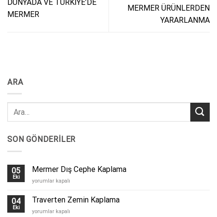
DÜNYADA VE TÜRKİYE’DE
MERMER ÜRÜNLERDEN
MERMER
YARARLANMA
ARA
SON GÖNDERILER
Mermer Dış Cephe Kaplama
05
Eki
Mermer
yorumlar kapalı
Dış
Cephe
Traverten Zemin Kaplama
04
Kaplama
Eki
Traverten
yorumlar kapalı
için