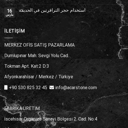
استخدام حجر الترافرتين في الحديقة
16
مارس
İLETİŞİM
MERKEZ OFİS SATIŞ PAZARLAMA
Dumlupınar Mah. Sevgi Yolu Cad.
Tokman Apt. Kat:2 D:3
Afyonkarahisar / Merkez / Türkiye
+90 530 825 32 45
info@acarstone.com
FABRİKA ÜRETİM
İscehisar Organize Sanayi Bölgesi 2. Cad. No:4