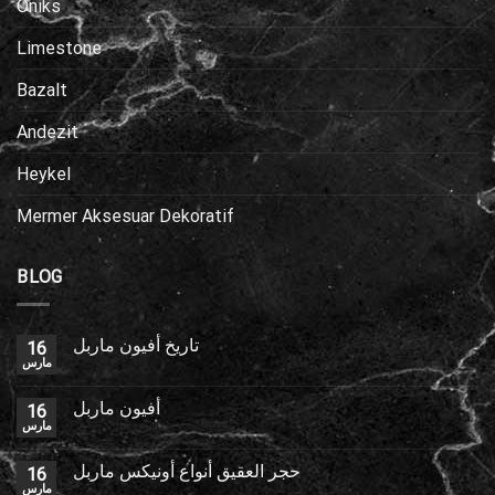
Oniks
Limestone
Bazalt
Andezit
Heykel
Mermer Aksesuar Dekoratif
BLOG
تاريخ أفيون ماربل
16
مارس
أفيون ماربل
16
مارس
حجر العقيق أنواع أونيكس ماربل
16
مارس