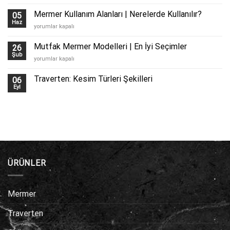
Zemin
Kaplama
Mermer Kullanım Alanları | Nerelerde Kullanılır?
05
için
Haz
Mermer
yorumlar kapalı
Kullanım
Alanları
Mutfak Mermer Modelleri | En İyi Seçimler
26
|
Şub
Mutfak
yorumlar kapalı
Nerelerde
Mermer
Kullanılır?
Modelleri
Traverten: Kesim Türleri Şekilleri
için
06
|
Eyl
En
İyi
Seçimler
için
ÜRÜNLER
Mermer
Traverten