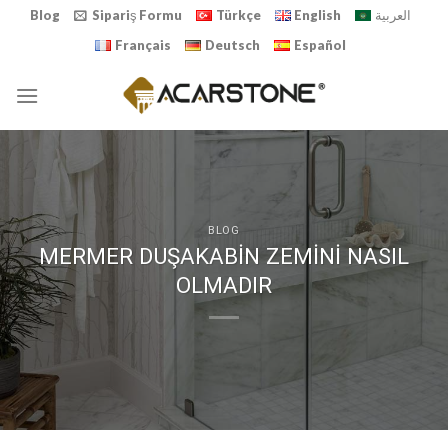
Skip
Blog
Sipariş Formu
Türkçe
English
العربية
to
Français
Deutsch
Español
content
BLOG
MERMER DUŞAKABİN ZEMİNİ NASIL
OLMADIR