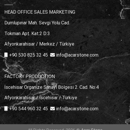
En
İyi
Seçimler
HEAD OFFICE SALES MARKETING
için
Dumlupınar Mah. Sevgi Yolu Cad.
Tokman Apt. Kat:2 D:3
Afyonkarahisar / Merkez / Türkiye
+90 530 825 32 45
info@acarstone.com
FACTORY PRODUCTION
İscehisar Organize Sanayi Bölgesi 2. Cad. No:4
Afyonkarahisar / iscehisar / Türkiye
+90 544 960 32 45
info@acarstone.com