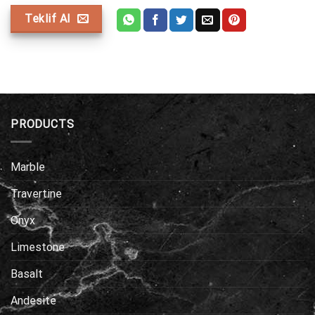
Teklif Al
PRODUCTS
Marble
Travertine
Onyx
Limestone
Basalt
Andesite