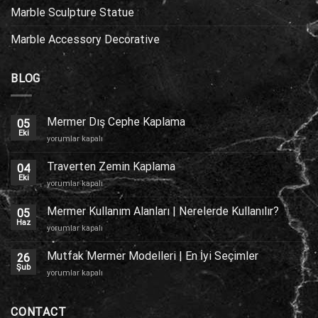
Marble Sculpture Statue
Marble Accessory Decorative
BLOG
Mermer Dış Cephe Kaplama
05
Eki
Mermer
yorumlar kapalı
Dış
Cephe
Traverten Zemin Kaplama
04
Kaplama
Eki
Traverten
yorumlar kapalı
için
Zemin
Kaplama
Mermer Kullanım Alanları | Nerelerde Kullanılır?
05
için
Haz
Mermer
yorumlar kapalı
Kullanım
Alanları
Mutfak Mermer Modelleri | En İyi Seçimler
26
|
Şub
Mutfak
yorumlar kapalı
Nerelerde
Mermer
Kullanılır?
Modelleri
için
|
CONTACT