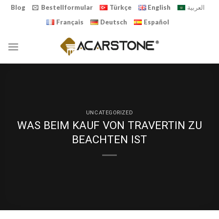
Skip
Blog
Bestellformular
Türkçe
English
العربية
to
Français
Deutsch
Español
content
UNCATEGORIZED
WAS BEIM KAUF VON TRAVERTIN ZU
BEACHTEN IST