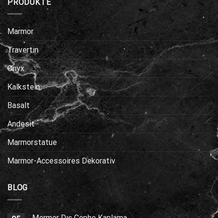
PRODUKTE
Marmor
Travertin
Onyx
Kalkstein
Basalt
Andesit
Marmorstatue
Marmor-Accessoires Dekorativ
BLOG
Mermer Dış Cephe Kaplama