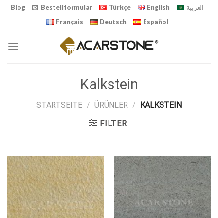
Skip
Blog
Bestellformular
Türkçe
English
العربية
to
Français
Deutsch
Español
content
Kalkstein
STARTSEITE
/
ÜRÜNLER
/
KALKSTEIN
FILTER