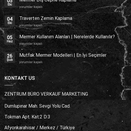
05
Eki
Mermer
yorumlar kapalı
Dış
Cephe
Traverten Zemin Kaplama
04
Kaplama
Eki
Traverten
yorumlar kapalı
için
Zemin
Kaplama
Mermer Kullanım Alanları | Nerelerde Kullanılır?
05
için
Haz
Mermer
yorumlar kapalı
Kullanım
Alanları
Mutfak Mermer Modelleri | En İyi Seçimler
26
|
Şub
Mutfak
yorumlar kapalı
Nerelerde
Mermer
Kullanılır?
Modelleri
için
|
KONTAKT US
En
İyi
Seçimler
ZENTRUM BÜRO VERKAUF MARKETING
için
Dumlupınar Mah. Sevgi Yolu Cad.
Tokman Apt. Kat:2 D:3
Afyonkarahisar / Merkez / Türkiye