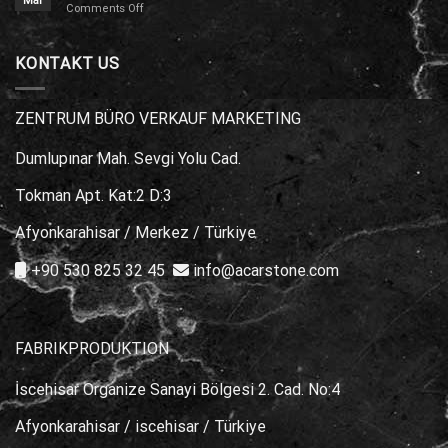
Mar
the
on
Comments Off
When
Right
Natural
Buying
Choice?
Stone
Marble
Types
KONTAKT US
for
Poolside
Areas
ZENTRUM BÜRO VERKAUF MARKETING
Dumlupınar Mah. Sevgi Yolu Cad.
Tokman Apt. Kat:2 D:3
Afyonkarahisar / Merkez / Türkiye
+90 530 825 32 45
info@acarstone.com
FABRIKPRODUKTION
İscehisar Organize Sanayi Bölgesi 2. Cad. No:4
Afyonkarahisar / iscehisar / Türkiye