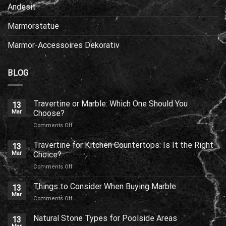
Andesit
Marmorstatue
Marmor-Accessoires Dekorativ
BLOG
Travertine or Marble: Which One Should You
13
Mar
Choose?
on
Comments Off
Travertine
or
Travertine for Kitchen Countertops: Is It the Right
13
Marble:
Mar
Choice?
Which
on
Comments Off
One
Travertine
Should
for
Things to Consider When Buying Marble
You
13
Kitchen
Choose?
Mar
on
Comments Off
Countertops:
Things
Is
to
Natural Stone Types for Poolside Areas
It
13
Consider