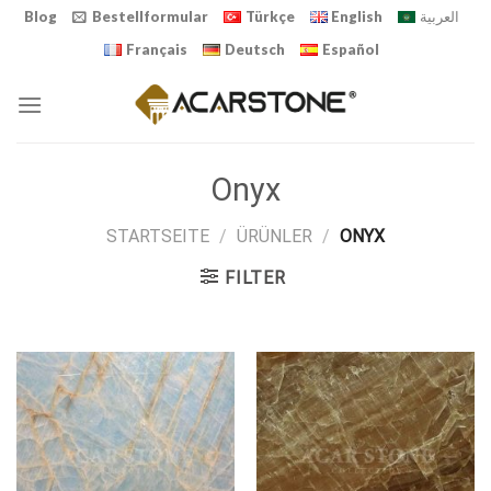
Skip
Blog
Bestellformular
Türkçe
English
العربية
to
Français
Deutsch
Español
content
Onyx
STARTSEITE
/
ÜRÜNLER
/
ONYX
FILTER