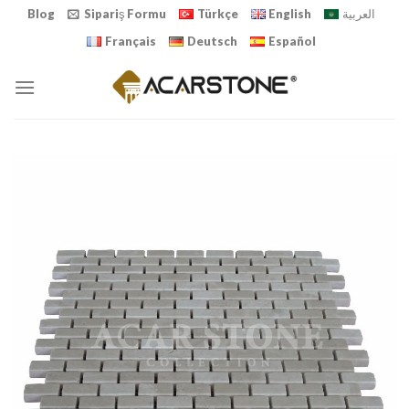
Skip
Blog
Sipariş Formu
Türkçe
English
العربية
to
Français
Deutsch
Español
content