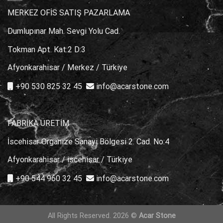
MERKEZ OFİS SATIŞ PAZARLAMA
Dumlupınar Mah. Sevgi Yolu Cad.
Tokman Apt. Kat:2 D:3
Afyonkarahisar / Merkez / Türkiye
+90 530 825 32 45
info@acarstone.com
FABRİKA ÜRETİM
İscehisar Organize Sanayi Bölgesi 2. Cad. No:4
Afyonkarahisar / iscehisar / Türkiye
+90 544 960 32 45
info@acarstone.com
All Rights Reserved. 2026 ©
Acar Stone