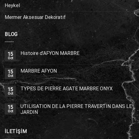
Heykel
Mermer Aksesuar Dekoratif
BLOG
Histoire d’AFYON MARBRE
15
Oct
MARBRE AFYON
15
Oct
TYPES DE PIERRE AGATE MARBRE ONYX
15
Oct
UTILISATION DE LA PIERRE TRAVERTIN DANS LE
15
Oct
JARDIN
İLETİŞİM