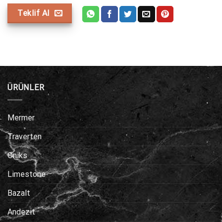
Teklif Al
ÜRÜNLER
Mermer
Traverten
Oniks
Limestone
Bazalt
Andezit