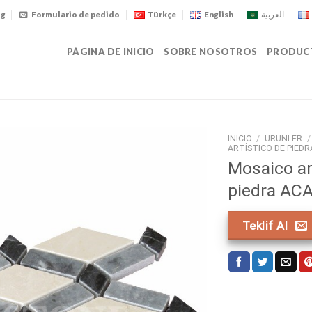
og
Formulario de pedido
Türkçe
English
العربية
PÁGINA DE INICIO
SOBRE NOSOTROS
PRODUC
INICIO
/
ÜRÜNLER
/
ARTÍSTICO DE PIEDR
Mosaico ar
piedra AC
Teklif Al