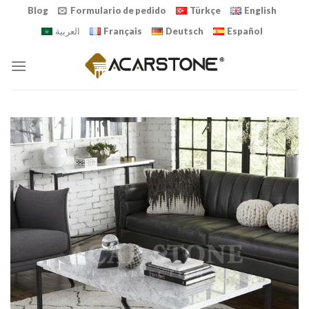
Skip
Blog
Formulario de pedido
Türkçe
English
to
العربية
Français
Deutsch
Español
content