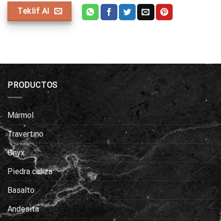
Teklif Al
PRODUCTOS
Mármol
Travertino
Onyx
Piedra caliza
Basalto
Andesita