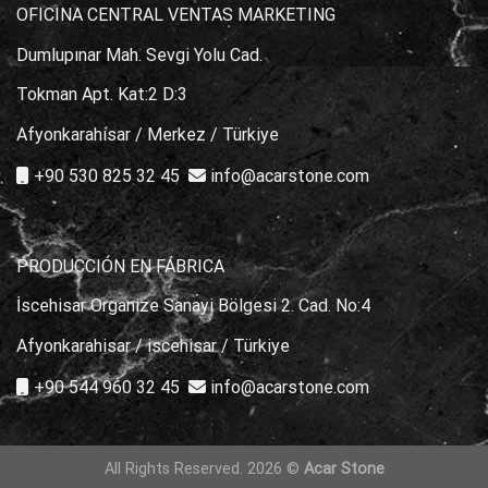
OFICINA CENTRAL VENTAS MARKETING
Dumlupınar Mah. Sevgi Yolu Cad.
Tokman Apt. Kat:2 D:3
Afyonkarahisar / Merkez / Türkiye
+90 530 825 32 45
info@acarstone.com
PRODUCCIÓN EN FÁBRICA
İscehisar Organize Sanayi Bölgesi 2. Cad. No:4
Afyonkarahisar / iscehisar / Türkiye
+90 544 960 32 45
info@acarstone.com
All Rights Reserved. 2026 ©
Acar Stone