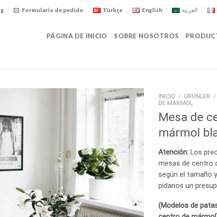
og
Formulario de pedido
Türkçe
English
العربية
PÁGINA DE INICIO
SOBRE NOSOTROS
PRODUC
INICIO
/
ÜRÜNLER
/
DE MÁRMOL
Mesa de ce
mármol bl
Atención:
Los prec
mesas de centro 
según el tamaño y
pídanos un presup
(Modelos de pata
centro de mármol