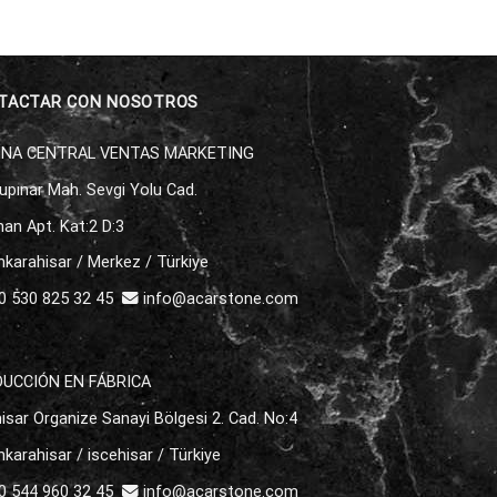
TACTAR CON NOSOTROS
INA CENTRAL VENTAS MARKETING
upınar Mah. Sevgi Yolu Cad.
an Apt. Kat:2 D:3
karahisar / Merkez / Türkiye
 530 825 32 45
info@acarstone.com
UCCIÓN EN FÁBRICA
isar Organize Sanayi Bölgesi 2. Cad. No:4
karahisar / iscehisar / Türkiye
 544 960 32 45
info@acarstone.com