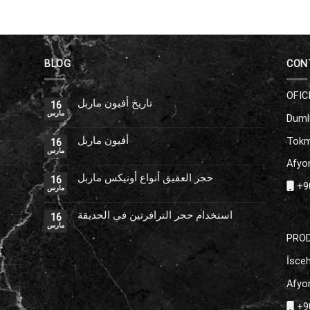
BLOG
CON
OFIC
تاريخ أفيون ماربل
16
مارس
Duml
أفيون ماربل
Tokm
16
مارس
Afyon
حجر العقيق أنواع أونيكس ماربل
16
+90
مارس
استخدام حجر الترافرتين في الحديقة
16
مارس
PROD
İsceh
Afyon
+90