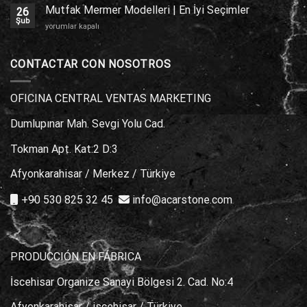
Alanları
Mutfak Mermer Modelleri | En İyi Seçimler
26
|
Şub
Mutfak
yorumlar kapalı
Nerelerde
Mermer
Kullanılır?
Modelleri
için
|
CONTACTAR CON NOSOTROS
En
İyi
Seçimler
OFICINA CENTRAL VENTAS MARKETING
için
Dumlupınar Mah. Sevgi Yolu Cad.
Tokman Apt. Kat:2 D:3
Afyonkarahisar / Merkez / Türkiye
+90 530 825 32 45
info@acarstone.com
PRODUCCIÓN EN FÁBRICA
İscehisar Organize Sanayi Bölgesi 2. Cad. No:4
Afyonkarahisar / iscehisar / Türkiye