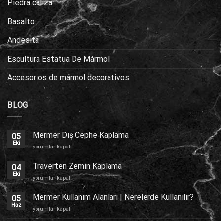
Piedra caliza
Basalto
Andesita
Escultura Estatua De Mármol
Accesorios de mármol decorativos
BLOG
Mermer Dış Cephe Kaplama
05
Eki
Mermer
yorumlar kapalı
Dış
Cephe
Traverten Zemin Kaplama
04
Kaplama
Eki
Traverten
yorumlar kapalı
için
Zemin
Kaplama
Mermer Kullanım Alanları | Nerelerde Kullanılır?
05
için
Haz
Mermer
yorumlar kapalı
Kullanım