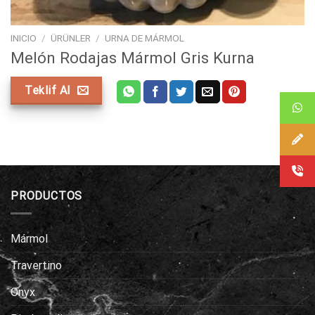
INICIO
/
ÜRÜNLER
/
URNA DE MÁRMOL
Melón Rodajas Mármol Gris Kurna
Teklif Al
PRODUCTOS
Mármol
Travertino
Onyx