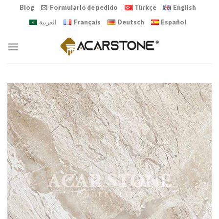
Skip
Blog
Formulario de pedido
Türkçe
English
to
العربية
Français
Deutsch
Español
content