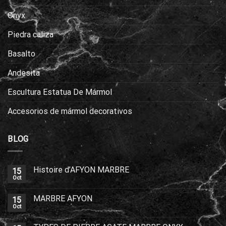
Onyx
Piedra caliza
Basalto
Andesita
Escultura Estatua De Mármol
Accesorios de mármol decorativos
BLOG
Histoire d’AFYON MARBRE
15
Oct
MARBRE AFYON
15
Oct