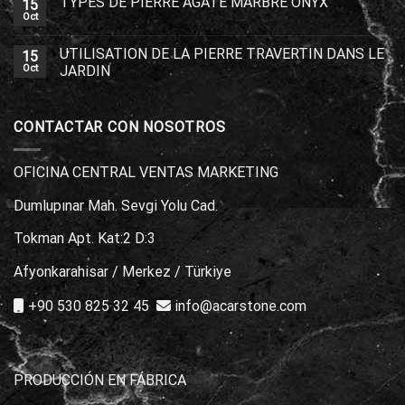
TYPES DE PIERRE AGATE MARBRE ONYX
15
Oct
UTILISATION DE LA PIERRE TRAVERTIN DANS LE
15
Oct
JARDIN
CONTACTAR CON NOSOTROS
OFICINA CENTRAL VENTAS MARKETING
Dumlupınar Mah. Sevgi Yolu Cad.
Tokman Apt. Kat:2 D:3
Afyonkarahisar / Merkez / Türkiye
+90 530 825 32 45
info@acarstone.com
PRODUCCIÓN EN FÁBRICA