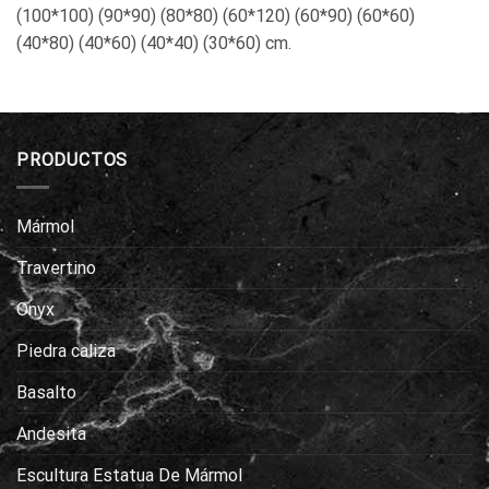
(100*100) (90*90) (80*80) (60*120) (60*90) (60*60)
(40*80) (40*60) (40*40) (30*60) cm.
PRODUCTOS
Mármol
Travertino
Onyx
Piedra caliza
Basalto
Andesita
Escultura Estatua De Mármol