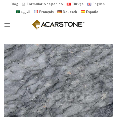
Skip
Blog
Formulario de pedido
Türkçe
English
to
العربية
Français
Deutsch
Español
content