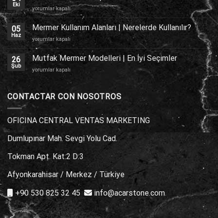
Kaplama
Eki
Traverten
yorumlar kapalı
için
Zemin
Kaplama
Mermer Kullanım Alanları | Nerelerde Kullanılır?
05
için
Haz
Mermer
yorumlar kapalı
Kullanım
Alanları
Mutfak Mermer Modelleri | En İyi Seçimler
26
|
Şub
Mutfak
yorumlar kapalı
Nerelerde
Mermer
Kullanılır?
Modelleri
için
|
CONTACTAR CON NOSOTROS
En
İyi
Seçimler
OFICINA CENTRAL VENTAS MARKETING
için
Dumlupınar Mah. Sevgi Yolu Cad.
Tokman Apt. Kat:2 D:3
Afyonkarahisar / Merkez / Türkiye
+90 530 825 32 45
info@acarstone.com