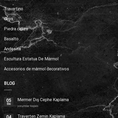
Travertino
Onyx
Piedra caliza
Basalto
Andesita
Escultura Estatua De Mármol
Accesorios de mármol decorativos
BLOG
Mermer Dış Cephe Kaplama
05
Eki
Mermer
yorumlar kapalı
Dış
Cephe
Traverten Zemin Kaplama
04