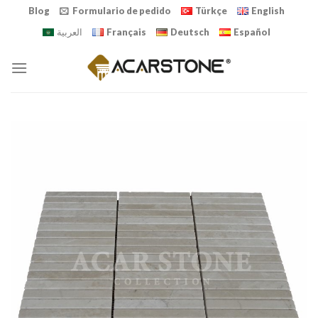
Skip
Blog
Formulario de pedido
Türkçe
English
to
العربية
Français
Deutsch
Español
content