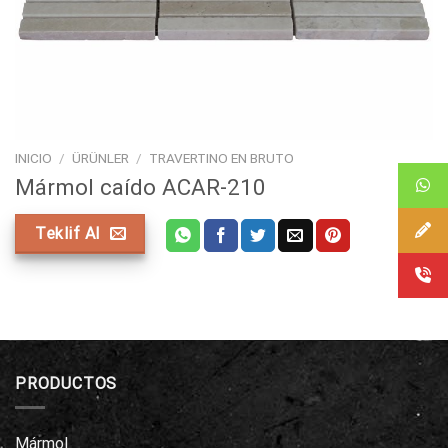
INICIO
/
ÜRÜNLER
/
TRAVERTINO EN BRUTO
Mármol caído ACAR-210
Teklif Al
PRODUCTOS
Mármol