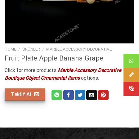
HOME
/
ÜRÜNLER
/
MARBLE ACCESSORY DECORATIVE
Fruit Plate Apple Banana Grape
Click for more products
Marble Accessory Decorative
Boutique Object Ornamental Items
options.
Teklif Al