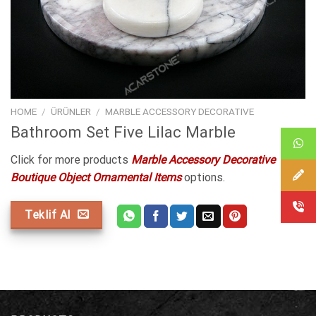
HOME
/
ÜRÜNLER
/
MARBLE ACCESSORY DECORATIVE
Bathroom Set Five Lilac Marble
Click for more products
Marble Accessory Decorative
Boutique Object Ornamental Items
options.
Teklif Al