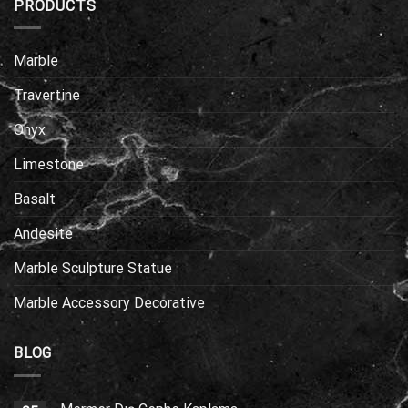
PRODUCTS
Marble
Travertine
Onyx
Limestone
Basalt
Andesite
Marble Sculpture Statue
Marble Accessory Decorative
BLOG