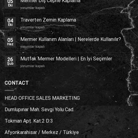
Mermer Dış Cephe Kaplama
05
Eki
Mermer
yorumlar kapalı
Dış
Cephe
Traverten Zemin Kaplama
04
Kaplama
Eki
Traverten
yorumlar kapalı
için
Zemin
Kaplama
Mermer Kullanım Alanları | Nerelerde Kullanılır?
05
için
Haz
Mermer
yorumlar kapalı
Kullanım
Alanları
Mutfak Mermer Modelleri | En İyi Seçimler
26
|
Şub
Mutfak
yorumlar kapalı
Nerelerde
Mermer
Kullanılır?
Modelleri
için
|
CONTACT
En
İyi
Seçimler
HEAD OFFICE SALES MARKETING
için
Dumlupınar Mah. Sevgi Yolu Cad.
Tokman Apt. Kat:2 D:3
Afyonkarahisar / Merkez / Türkiye