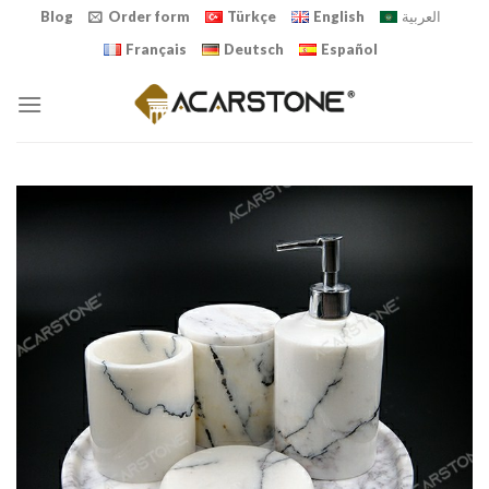
Skip
Blog
Order form
Türkçe
English
العربية
to
Français
Deutsch
Español
content