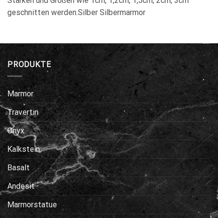
Stärken und Größen wie 1cm, 1,2cm, 1,5cm, 2cm, 3cm
geschnitten werden.Silber Silbermarmor
PRODUKTE
Marmor
Travertin
Onyx
Kalkstein
Basalt
Andesit
Marmorstatue