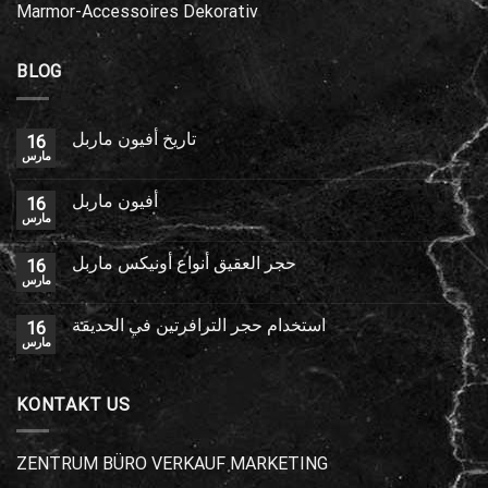
Marmor-Accessoires Dekorativ
BLOG
تاريخ أفيون ماربل
16
مارس
أفيون ماربل
16
مارس
حجر العقيق أنواع أونيكس ماربل
16
مارس
استخدام حجر الترافرتين في الحديقة
16
مارس
KONTAKT US
ZENTRUM BÜRO VERKAUF MARKETING