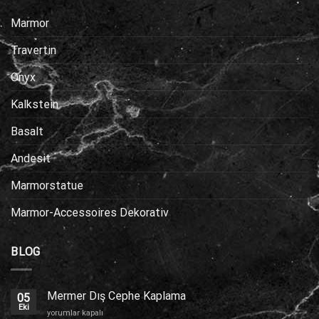
Marmor
Travertin
Onyx
Kalkstein
Basalt
Andesit
Marmorstatue
Marmor-Accessoires Dekorativ
BLOG
Mermer Dış Cephe Kaplama
05
Eki
Mermer
yorumlar kapalı