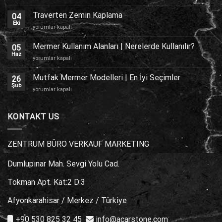
Dış
Cephe
Traverten Zemin Kaplama
04
Kaplama
Eki
Traverten
yorumlar kapalı
için
Zemin
Kaplama
Mermer Kullanım Alanları | Nerelerde Kullanılır?
05
için
Haz
Mermer
yorumlar kapalı
Kullanım
Alanları
Mutfak Mermer Modelleri | En İyi Seçimler
26
|
Şub
Mutfak
yorumlar kapalı
Nerelerde
Mermer
Kullanılır?
Modelleri
için
|
KONTAKT US
En
İyi
Seçimler
ZENTRUM BÜRO VERKAUF MARKETING
için
Dumlupınar Mah. Sevgi Yolu Cad.
Tokman Apt. Kat:2 D:3
Afyonkarahisar / Merkez / Türkiye
+90 530 825 32 45
info@acarstone.com