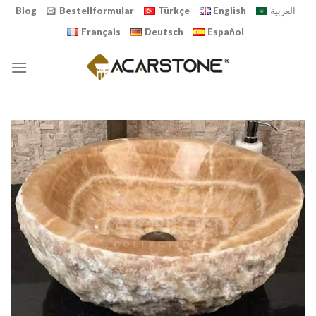
Skip
Blog
Bestellformular
Türkçe
English
العربية
to
Français
Deutsch
Español
content