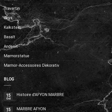
Travertin
Onyx
Kalkstein
Basalt
Andesit
Marmorstatue
Marmor-Accessoires Dekorativ
BLOG
Histoire d’AFYON MARBRE
15
Oct
MARBRE AFYON
15