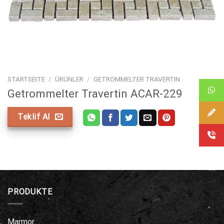
STARTSEITE
/
ÜRÜNLER
/
GETROMMELTER TRAVERTIN
Getrommelter Travertin ACAR-229
Teklif Al
PRODUKTE
Marmor