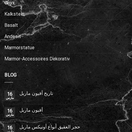
Onyx
Kalkstein
Basalt
Andesit
Marmorstatue
Marmor-Accessoires Dekorativ
BLOG
تاريخ أفيون ماربل
16
مارس
أفيون ماربل
16
مارس
حجر العقيق أنواع أونيكس ماربل
16
مارس