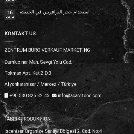
استخدام حجر الترافرتين في الحديقة
16
مارس
KONTAKT US
ZENTRUM BÜRO VERKAUF MARKETING
Dumlupınar Mah. Sevgi Yolu Cad.
Tokman Apt. Kat:2 D:3
Afyonkarahisar / Merkez / Türkiye
+90 530 825 32 45
info@acarstone.com
FABRIKPRODUKTION
İscehisar Organize Sanayi Bölgesi 2. Cad. No:4