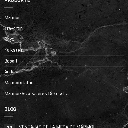
PRODUKTE
Marmor
Travertin
Onyx
Kalkstein
Basalt
Andesit
Marmorstatue
Marmor-Accessoires Dekorativ
BLOG
VENTAJAS DE LA MESA DE MÁRMOL
29