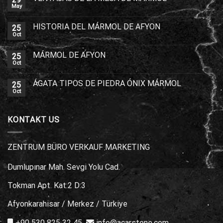
May
HISTORIA DEL MÁRMOL DE AFYON
25
Oct
MÁRMOL DE AFYON
25
Oct
ÁGATA TIPOS DE PIEDRA ÓNIX MÁRMOL
25
Oct
KONTAKT US
ZENTRUM BÜRO VERKAUF MARKETING
Dumlupınar Mah. Sevgi Yolu Cad.
Tokman Apt. Kat:2 D:3
Afyonkarahisar / Merkez / Türkiye
+90 530 825 32 45
info@acarstone.com