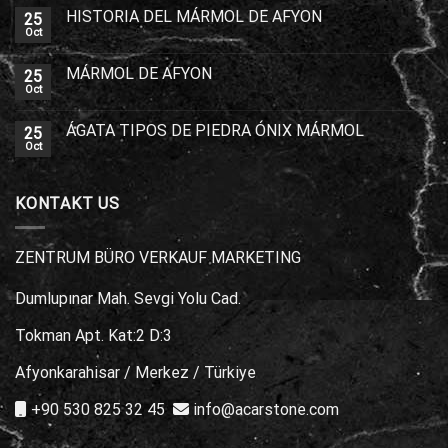
HISTORIA DEL MÁRMOL DE AFYON
25
Oct
MÁRMOL DE AFYON
25
Oct
ÁGATA TIPOS DE PIEDRA ÓNIX MÁRMOL
25
Oct
KONTAKT US
ZENTRUM BÜRO VERKAUF MARKETING
Dumlupınar Mah. Sevgi Yolu Cad.
Tokman Apt. Kat:2 D:3
Afyonkarahisar / Merkez / Türkiye
+90 530 825 32 45
info@acarstone.com