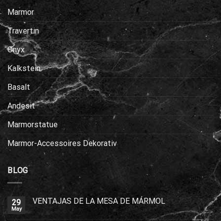
Marmor
Travertin
Onyx
Kalkstein
Basalt
Andesit
Marmorstatue
Marmor-Accessoires Dekorativ
BLOG
VENTAJAS DE LA MESA DE MÁRMOL
29
May