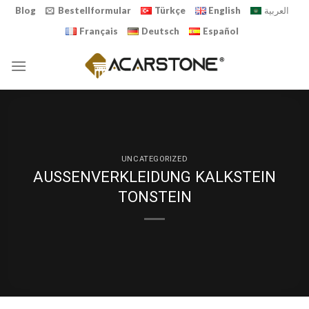
Skip
Blog
Bestellformular
Türkçe
English
العربية
to
Français
Deutsch
Español
content
UNCATEGORIZED
AUSSENVERKLEIDUNG KALKSTEIN
TONSTEIN