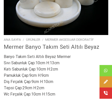
ANA SAYFA
/
ÜRÜNLER
/
MERMER AKSESUAR DEKORATIF
Mermer Banyo Takım Seti Altılı Beyaz
Banyo Takım Seti Altılı Beyaz Mermer
Sıvı Sabunluk Çap:10cm H:13cm
Katı Sabunluk Çap:10cm H:2cm
Pamukluk Çap:9cm H:9cm
Diş Fırçalık Çap:9cm H:10cm
Tepsi Çap:29cm H:2cm
Wc Fırçalık Çap:10cm H:15cm