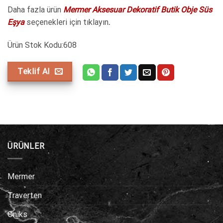
Daha fazla ürün
Mermer Aksesuar Dekoratif Butik Obje Süs
Eşya
seçenekleri için tıklayın
.
Ürün Stok Kodu:608
Teklif Al
ÜRÜNLER
Mermer
Traverten
Oniks