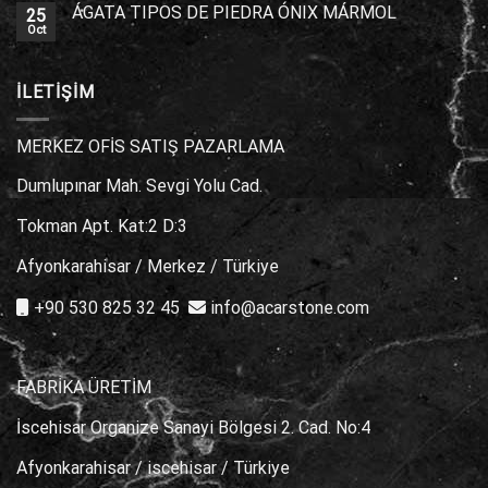
ÁGATA TIPOS DE PIEDRA ÓNIX MÁRMOL
25
Oct
İLETİŞİM
MERKEZ OFİS SATIŞ PAZARLAMA
Dumlupınar Mah. Sevgi Yolu Cad.
Tokman Apt. Kat:2 D:3
Afyonkarahisar / Merkez / Türkiye
+90 530 825 32 45
info@acarstone.com
FABRİKA ÜRETİM
İscehisar Organize Sanayi Bölgesi 2. Cad. No:4
Afyonkarahisar / iscehisar / Türkiye