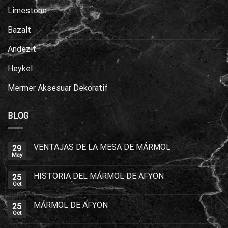
Limestone
Bazalt
Andezit
Heykel
Mermer Aksesuar Dekoratif
BLOG
VENTAJAS DE LA MESA DE MÁRMOL
29
May
HISTORIA DEL MÁRMOL DE AFYON
25
Oct
MÁRMOL DE AFYON
25
Oct