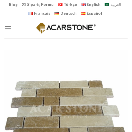
Skip
Blog
Sipariş Formu
Türkçe
English
العربية
to
Français
Deutsch
Español
content