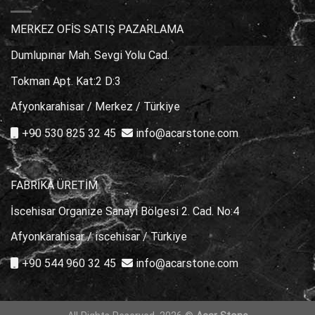
En
İyi
Seçimler
MERKEZ OFİS SATIŞ PAZARLAMA
için
Dumlupınar Mah. Sevgi Yolu Cad.
Tokman Apt. Kat:2 D:3
Afyonkarahisar / Merkez / Türkiye
+90 530 825 32 45
info@acarstone.com
FABRİKA ÜRETİM
İscehisar Organize Sanayi Bölgesi 2. Cad. No:4
Afyonkarahisar / iscehisar / Türkiye
+90 544 960 32 45
info@acarstone.com