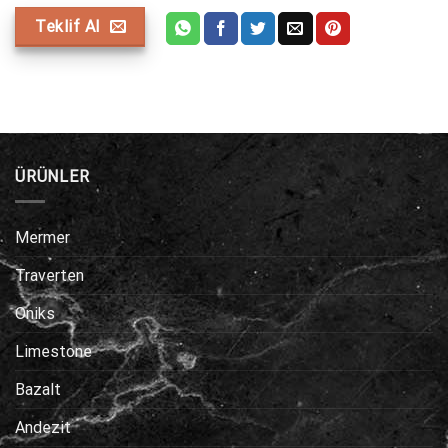
Teklif Al
ÜRÜNLER
Mermer
Traverten
Oniks
Limestone
Bazalt
Andezit