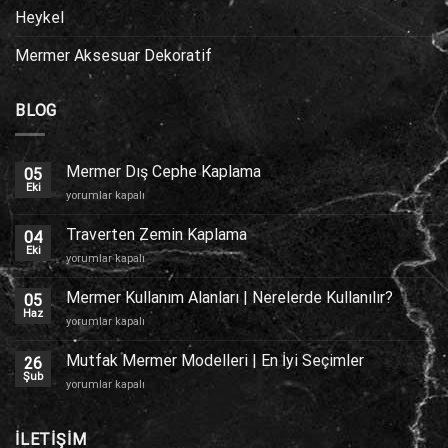
Heykel
Mermer Aksesuar Dekoratif
BLOG
Mermer Dış Cephe Kaplama
05
Eki
Mermer
yorumlar kapalı
Dış
Cephe
Traverten Zemin Kaplama
04
Kaplama
Eki
Traverten
yorumlar kapalı
için
Zemin
Kaplama
Mermer Kullanım Alanları | Nerelerde Kullanılır?
05
için
Haz
Mermer
yorumlar kapalı
Kullanım
Alanları
Mutfak Mermer Modelleri | En İyi Seçimler
26
|
Şub
Mutfak
yorumlar kapalı
Nerelerde
Mermer
Kullanılır?
Modelleri
için
|
İLETİŞİM