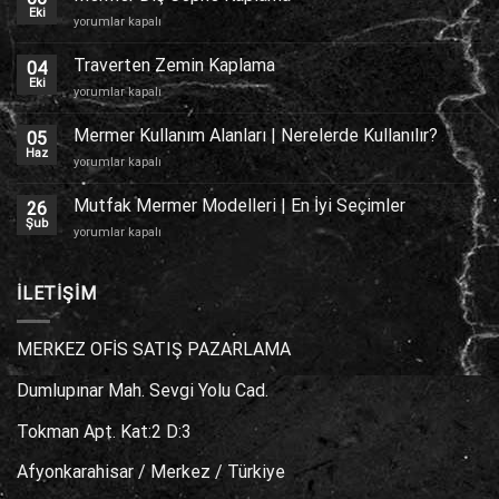
Eki
Mermer
yorumlar kapalı
Dış
Cephe
Traverten Zemin Kaplama
04
Kaplama
Eki
Traverten
yorumlar kapalı
için
Zemin
Kaplama
Mermer Kullanım Alanları | Nerelerde Kullanılır?
05
için
Haz
Mermer
yorumlar kapalı
Kullanım
Alanları
Mutfak Mermer Modelleri | En İyi Seçimler
26
|
Şub
Mutfak
yorumlar kapalı
Nerelerde
Mermer
Kullanılır?
Modelleri
için
|
İLETİŞİM
En
İyi
Seçimler
MERKEZ OFİS SATIŞ PAZARLAMA
için
Dumlupınar Mah. Sevgi Yolu Cad.
Tokman Apt. Kat:2 D:3
Afyonkarahisar / Merkez / Türkiye