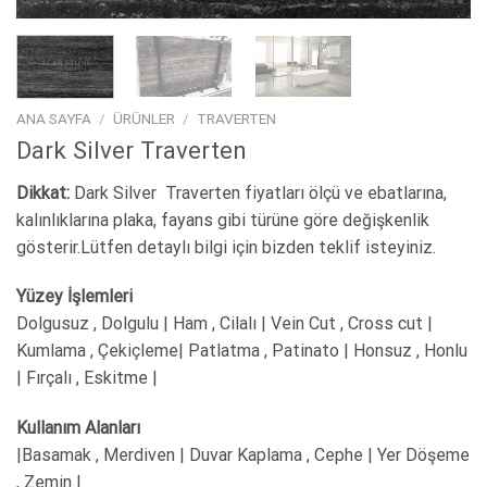
ANA SAYFA
/
ÜRÜNLER
/
TRAVERTEN
Dark Silver Traverten
Dikkat:
Dark Silver Traverten fiyatları ölçü ve ebatlarına,
kalınlıklarına plaka, fayans gibi türüne göre değişkenlik
gösterir.Lütfen detaylı bilgi için bizden teklif isteyiniz.
Yüzey İşlemleri
Dolgusuz , Dolgulu | Ham , Cilalı | Vein Cut , Cross cut |
Kumlama , Çekiçleme| Patlatma , Patinato | Honsuz , Honlu
| Fırçalı , Eskitme |
Kullanım Alanları
|Basamak , Merdiven | Duvar Kaplama , Cephe | Yer Döşeme
, Zemin |