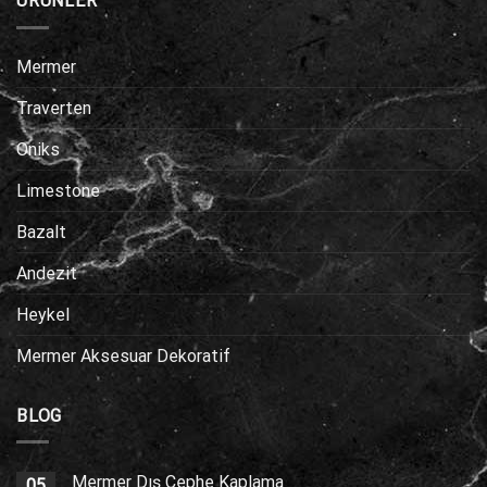
ÜRÜNLER
Mermer
Traverten
Oniks
Limestone
Bazalt
Andezit
Heykel
Mermer Aksesuar Dekoratif
BLOG
Mermer Dış Cephe Kaplama
05