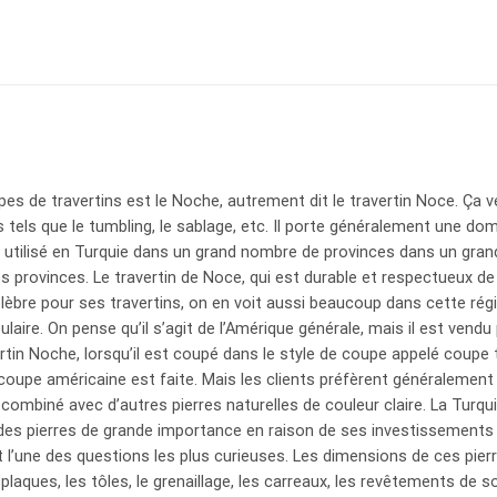
s de travertins est le Noche, autrement dit le travertin Noce. Ça v
 tels que le tumbling, le sablage, etc. Il porte généralement une dom
t utilisé en Turquie dans un grand nombre de provinces dans un gran
es provinces. Le travertin de Noce, qui est durable et respectueux d
célèbre pour ses travertins, on en voit aussi beaucoup dans cette rég
ulaire. On pense qu’il s’agit de l’Amérique générale, mais il est vend
avertin Noche, lorsqu’il est coupé dans le style de coupe appelé coupe
 coupe américaine est faite. Mais les clients préfèrent généralement 
 combiné avec d’autres pierres naturelles de couleur claire. La Tur
 des pierres de grande importance en raison de ses investissements d
 l’une des questions les plus curieuses. Les dimensions de ces pierre
laques, les tôles, le grenaillage, les carreaux, les revêtements de so