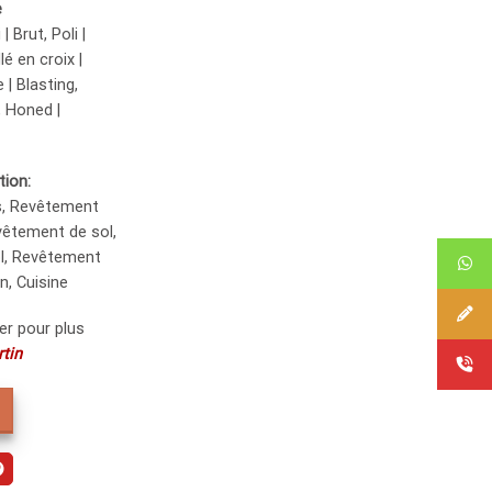
e
 Brut, Poli |
lé en croix |
 | Blasting,
, Honed |
tion:
s, Revêtement
vêtement de sol,
l, Revêtement
in, Cuisine
er pour plus
tin