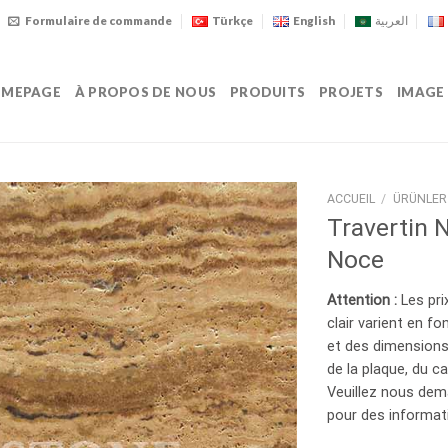
Formulaire de commande
Türkçe
English
العربية
MEPAGE
À PROPOS DE NOUS
PRODUITS
PROJETS
IMAGE
ACCUEIL
/
ÜRÜNLER
Travertin 
Noce
Attention :
Les prix
clair varient en fon
et des dimensions,
de la plaque, du ca
Veuillez nous dem
pour des informati