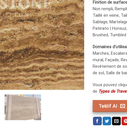
Finition de surfac
Non rempli, Rempli |
Taillé en veine, Tail
Sablage, Martelage
Patinato | Honsuz
Brushed, Tumbled
Domaines d’utilisa
Marches, Escalier
mural, Façade, Re
Revêtement de so
de sol, Salle de ba
Vous pouvez cliqu
de
Types de Traver
Teklif Al