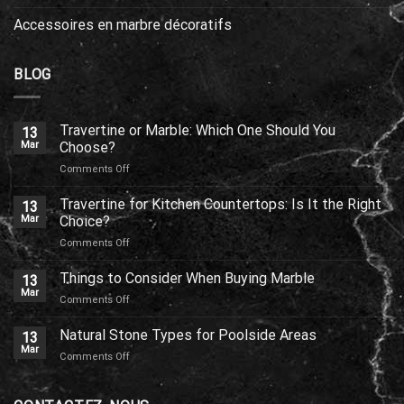
Accessoires en marbre décoratifs
BLOG
Travertine or Marble: Which One Should You
13
Mar
Choose?
on
Comments Off
Travertine
or
Travertine for Kitchen Countertops: Is It the Right
13
Marble:
Mar
Choice?
Which
on
Comments Off
One
Travertine
Should
for
Things to Consider When Buying Marble
You
13
Kitchen
Choose?
Mar
on
Comments Off
Countertops:
Things
Is
to
Natural Stone Types for Poolside Areas
It
13
Consider
Mar
the
on
Comments Off
When
Right
Natural
Buying
Choice?
Stone
Marble
Types