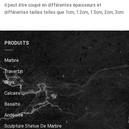
il peut être coupé en différentes épaisseurs et
différentes tailles telles que 1cm, 1.2cm, 1.5cm, 2cm, 3cm.
PRODUITS
Marbre
Travertin
Onyx
Calcaire
Basalte
Andésite
Sculpture Statue De Marbre