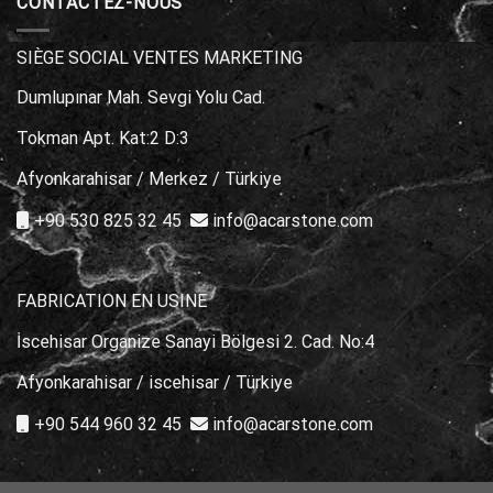
CONTACTEZ-NOUS
for
Poolside
Areas
SIÈGE SOCIAL VENTES MARKETING
Dumlupınar Mah. Sevgi Yolu Cad.
Tokman Apt. Kat:2 D:3
Afyonkarahisar / Merkez / Türkiye
+90 530 825 32 45
info@acarstone.com
FABRICATION EN USINE
İscehisar Organize Sanayi Bölgesi 2. Cad. No:4
Afyonkarahisar / iscehisar / Türkiye
+90 544 960 32 45
info@acarstone.com