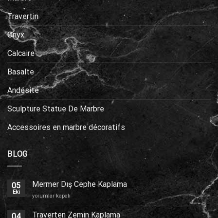
Travertin
Onyx
Calcaire
Basalte
Andésite
Sculpture Statue De Marbre
Accessoires en marbre décoratifs
BLOG
Mermer Dış Cephe Kaplama
05
Eki
Mermer
yorumlar kapalı
Dış
Cephe
Traverten Zemin Kaplama
04