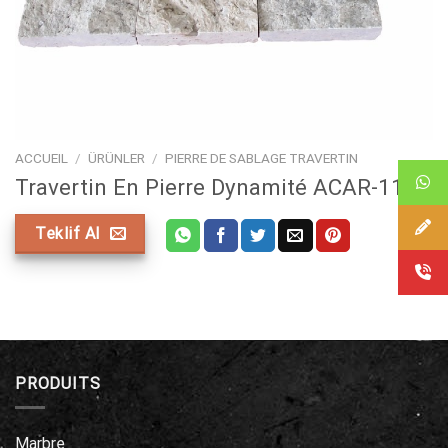
ACCUEIL
/
ÜRÜNLER
/
PIERRE DE SABLAGE TRAVERTIN
Travertin En Pierre Dynamité ACAR-119
Teklif Al
PRODUITS
Marbre