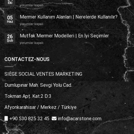
Kaplama
Eki
Traverten
yorumlar kapalı
için
Zemin
Kaplama
Mermer Kullanım Alanları | Nerelerde Kullanılır?
05
için
Haz
Mermer
yorumlar kapalı
Kullanım
Alanları
Mutfak Mermer Modelleri | En İyi Seçimler
26
|
Şub
Mutfak
yorumlar kapalı
Nerelerde
Mermer
Kullanılır?
Modelleri
için
|
CONTACTEZ-NOUS
En
İyi
Seçimler
SIÈGE SOCIAL VENTES MARKETING
için
Dumlupınar Mah. Sevgi Yolu Cad.
Tokman Apt. Kat:2 D:3
Afyonkarahisar / Merkez / Türkiye
+90 530 825 32 45
info@acarstone.com