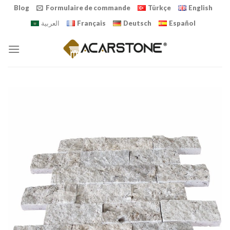
Skip
Blog
Formulaire de commande
Türkçe
English
to
العربية
Français
Deutsch
Español
content