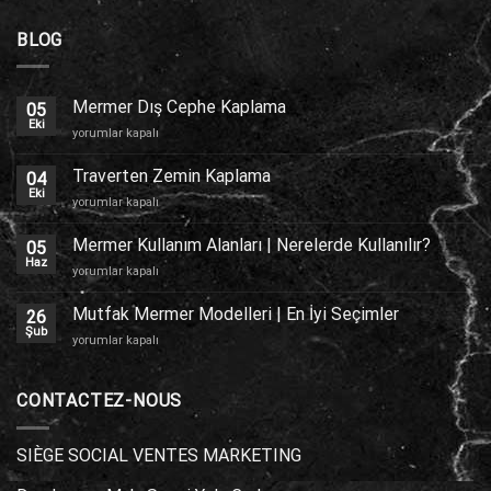
BLOG
Mermer Dış Cephe Kaplama
05
Eki
Mermer
yorumlar kapalı
Dış
Cephe
Traverten Zemin Kaplama
04
Kaplama
Eki
Traverten
yorumlar kapalı
için
Zemin
Kaplama
Mermer Kullanım Alanları | Nerelerde Kullanılır?
05
için
Haz
Mermer
yorumlar kapalı
Kullanım
Alanları
Mutfak Mermer Modelleri | En İyi Seçimler
26
|
Şub
Mutfak
yorumlar kapalı
Nerelerde
Mermer
Kullanılır?
Modelleri
için
|
CONTACTEZ-NOUS
En
İyi
Seçimler
SIÈGE SOCIAL VENTES MARKETING
için