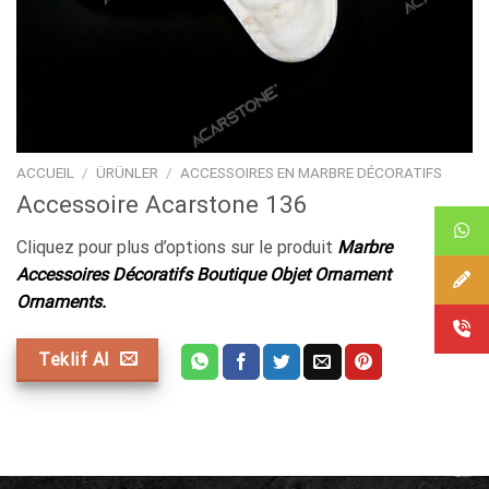
ACCUEIL
/
ÜRÜNLER
/
ACCESSOIRES EN MARBRE DÉCORATIFS
Accessoire Acarstone 136
Cliquez pour plus d’options sur le produit
Marbre
Accessoires Décoratifs Boutique Objet Ornament
Ornaments.
Teklif Al