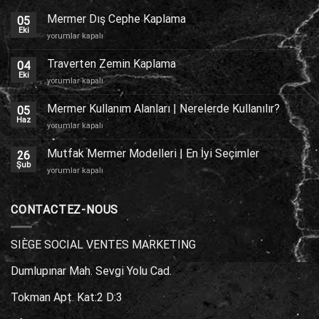
Mermer Dış Cephe Kaplama
05
Eki
Mermer
yorumlar kapalı
Dış
Cephe
Traverten Zemin Kaplama
04
Kaplama
Eki
Traverten
yorumlar kapalı
için
Zemin
Kaplama
Mermer Kullanım Alanları | Nerelerde Kullanılır?
05
için
Haz
Mermer
yorumlar kapalı
Kullanım
Alanları
Mutfak Mermer Modelleri | En İyi Seçimler
26
|
Şub
Mutfak
yorumlar kapalı
Nerelerde
Mermer
Kullanılır?
Modelleri
için
|
CONTACTEZ-NOUS
En
İyi
Seçimler
SIÈGE SOCIAL VENTES MARKETING
için
Dumlupınar Mah. Sevgi Yolu Cad.
Tokman Apt. Kat:2 D:3