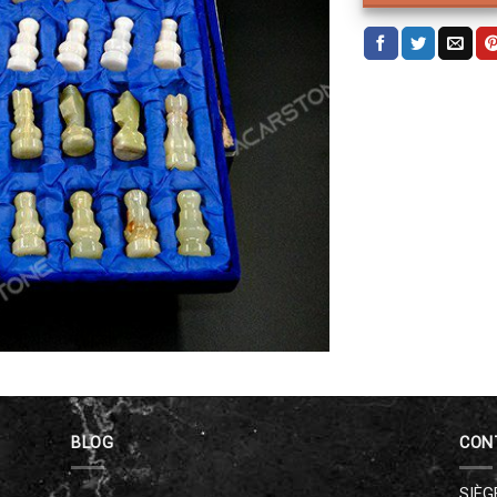
BLOG
CON
SIÈG