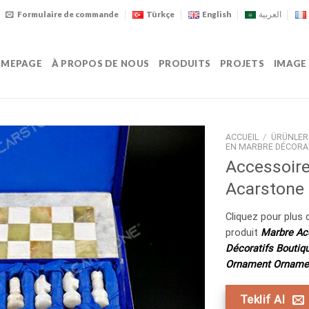
Formulaire de commande
Türkçe
English
العربية
MEPAGE
À PROPOS DE NOUS
PRODUITS
PROJETS
IMAGE
ACCUEIL
/
ÜRÜNLER
EN MARBRE DÉCORA
Accessoir
Acarstone
Cliquez pour plus d
produit
Marbre Ac
Décoratifs Boutiq
Ornament Orname
Teklif Al