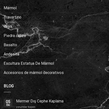
Mármol
Travertino
Onyx
Piedra caliza
Basalto
Andesita
Escultura Estatua De Mármol
Accesorios de mármol decorativos
BLOG
Mermer Dış Cephe Kaplama
05
Eki
Mermer
yorumlar kapalı