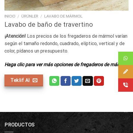
INICIO
/
ÜRÜNLER
/
LAVABO DE MÁRMOL
Lavabo de baño de travertino
¡Atención!
Los precios de los fregaderos de mármol varían
según el tamaño redondo, cuadrado, elíptico, vertical y de
color, pídanos un presupuesto.
Haga clic para ver más opciones de fregaderos de mármol.
Teklif Al
PRODUCTOS