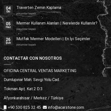
Dış
Cephe
Traverten Zemin Kaplama
04
Kaplama
Eki
Traverten
yorumlar kapalı
için
Zemin
Kaplama
Mermer Kullanım Alanları | Nerelerde Kullanılır?
05
için
Haz
Mermer
yorumlar kapalı
Kullanım
Alanları
Mutfak Mermer Modelleri | En İyi Seçimler
26
|
Şub
Mutfak
yorumlar kapalı
Nerelerde
Mermer
Kullanılır?
Modelleri
için
|
CONTACTAR CON NOSOTROS
En
İyi
Seçimler
OFICINA CENTRAL VENTAS MARKETING
için
Dumlupınar Mah. Sevgi Yolu Cad.
Tokman Apt. Kat:2 D:3
Afyonkarahisar / Merkez / Türkiye
+90 530 825 32 45
info@acarstone.com