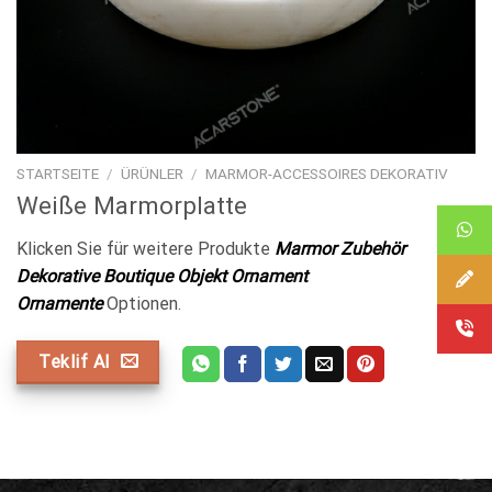
STARTSEITE
/
ÜRÜNLER
/
MARMOR-ACCESSOIRES DEKORATIV
Weiße Marmorplatte
Klicken Sie für weitere Produkte
Marmor Zubehör
Dekorative Boutique Objekt Ornament
Ornamente
Optionen.
Teklif Al