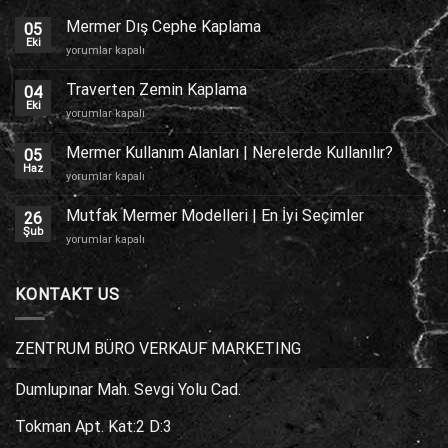
Mermer Dış Cephe Kaplama
05
Eki
Mermer
yorumlar kapalı
Dış
Cephe
Traverten Zemin Kaplama
04
Kaplama
Eki
Traverten
yorumlar kapalı
için
Zemin
Kaplama
Mermer Kullanım Alanları | Nerelerde Kullanılır?
05
için
Haz
Mermer
yorumlar kapalı
Kullanım
Alanları
Mutfak Mermer Modelleri | En İyi Seçimler
26
|
Şub
Mutfak
yorumlar kapalı
Nerelerde
Mermer
Kullanılır?
Modelleri
için
|
KONTAKT US
En
İyi
Seçimler
ZENTRUM BÜRO VERKAUF MARKETING
için
Dumlupınar Mah. Sevgi Yolu Cad.
Tokman Apt. Kat:2 D:3