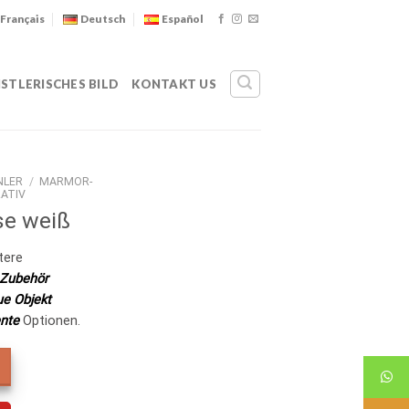
Français
Deutsch
Español
STLERISCHES BILD
KONTAKT US
NLER
/
MARMOR-
ATIV
e weiß
tere
Zubehör
ue Objekt
nte
Optionen.