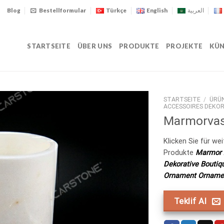
Blog
Bestellformular
Türkçe
English
العربية
STARTSEITE
ÜBER UNS
PRODUKTE
PROJEKTE
KÜN
STARTSEITE
/
ÜRÜ
ACCESSOIRES DEKOR
Marmorvas
Klicken Sie für wei
Produkte
Marmor 
Dekorative Boutiq
Ornament Orname
Teklif Al