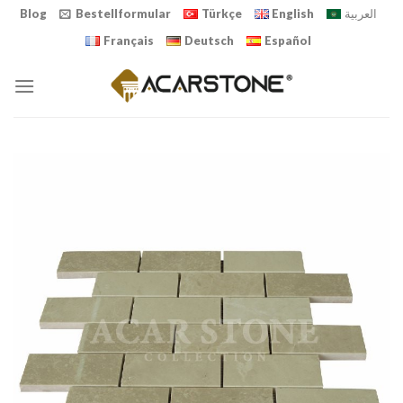
Skip
Blog
Bestellformular
Türkçe
English
العربية
to
Français
Deutsch
Español
content