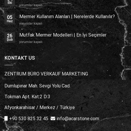
Kaplama
Eki
Traverten
yorumlar kapalı
için
Zemin
Kaplama
Mermer Kullanım Alanları | Nerelerde Kullanılır?
05
için
Haz
Mermer
yorumlar kapalı
Kullanım
Alanları
Mutfak Mermer Modelleri | En İyi Seçimler
26
|
Şub
Mutfak
yorumlar kapalı
Nerelerde
Mermer
Kullanılır?
Modelleri
için
|
KONTAKT US
En
İyi
Seçimler
ZENTRUM BÜRO VERKAUF MARKETING
için
Dumlupınar Mah. Sevgi Yolu Cad.
Tokman Apt. Kat:2 D:3
Afyonkarahisar / Merkez / Türkiye
+90 530 825 32 45
info@acarstone.com