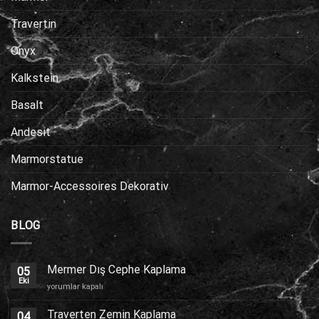
Travertin
Onyx
Kalkstein
Basalt
Andesit
Marmorstatue
Marmor-Accessoires Dekorativ
BLOG
Mermer Dış Cephe Kaplama
05
Eki
Mermer
yorumlar kapalı
Dış
Cephe
Traverten Zemin Kaplama
04