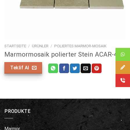
STARTSEITE
/
ÜRÜNLER
/
POLIERTES MARMOR-MOSAIK
Marmormosaik polierter Stein ACAR-422
Teklif Al
PRODUKTE
Marmor