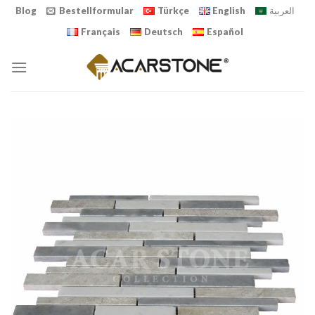
Skip
Blog
Bestellformular
Türkçe
English
العربية
to
Français
Deutsch
Español
content