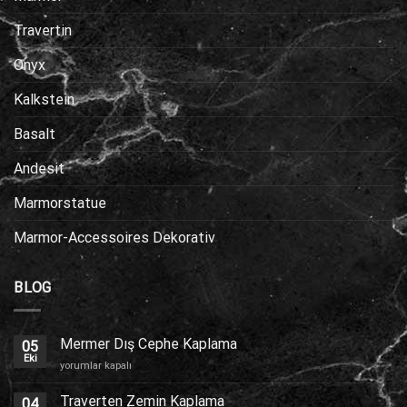
Travertin
Onyx
Kalkstein
Basalt
Andesit
Marmorstatue
Marmor-Accessoires Dekorativ
BLOG
Mermer Dış Cephe Kaplama
05
Eki
Mermer
yorumlar kapalı
Dış
Cephe
Traverten Zemin Kaplama
04