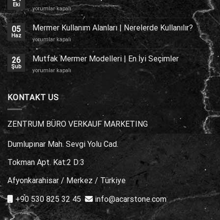
Kaplama
Eki
Traverten
yorumlar kapalı
için
Zemin
Kaplama
Mermer Kullanım Alanları | Nerelerde Kullanılır?
05
için
Haz
Mermer
yorumlar kapalı
Kullanım
Alanları
Mutfak Mermer Modelleri | En İyi Seçimler
26
|
Şub
Mutfak
yorumlar kapalı
Nerelerde
Mermer
Kullanılır?
Modelleri
için
|
KONTAKT US
En
İyi
Seçimler
ZENTRUM BÜRO VERKAUF MARKETING
için
Dumlupınar Mah. Sevgi Yolu Cad.
Tokman Apt. Kat:2 D:3
Afyonkarahisar / Merkez / Türkiye
+90 530 825 32 45
info@acarstone.com