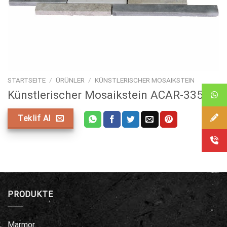
STARTSEITE
/
ÜRÜNLER
/
KÜNSTLERISCHER MOSAIKSTEIN
Künstlerischer Mosaikstein ACAR-335
Teklif Al
PRODUKTE
Marmor