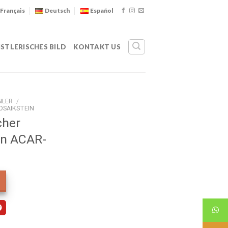
Français
Deutsch
Español
STLERISCHES BILD
KONTAKT US
NLER
/
OSAIKSTEIN
cher
in ACAR-