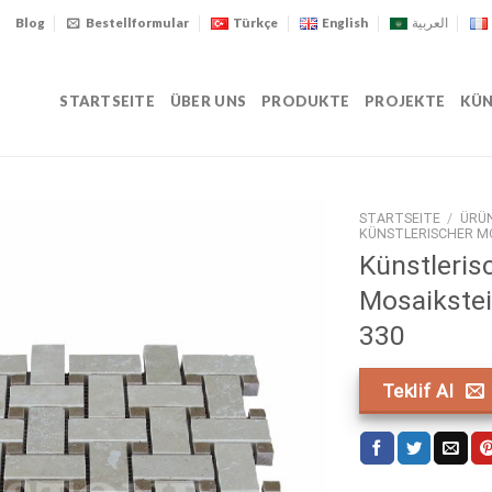
Blog
Bestellformular
Türkçe
English
العربية
STARTSEITE
ÜBER UNS
PRODUKTE
PROJEKTE
KÜN
STARTSEITE
/
ÜRÜ
KÜNSTLERISCHER M
Künstleris
Mosaikste
330
Teklif Al