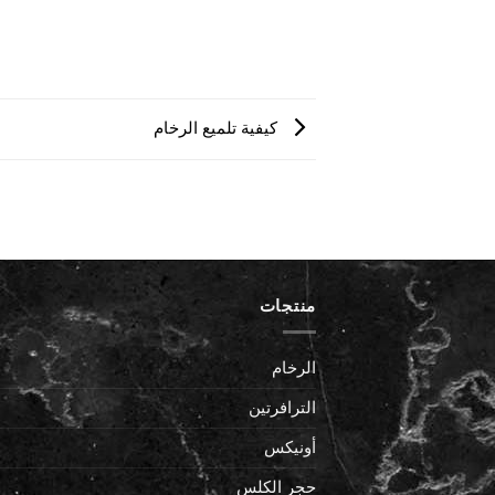
كيفية تلميع الرخام
منتجات
الرخام
الترافرتين
أونيكس
حجر الكلس