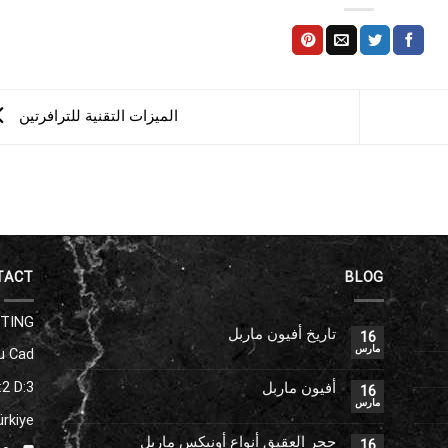
الميزات التقنية للترافرتين
TACT
BLOG
ETING
تاريخ أفيون ماربل
16
مارس
u Cad.
2 D:3
أفيون ماربل
16
مارس
ürkiye
حجر العقيق أنواع أونيكس ماربل
16