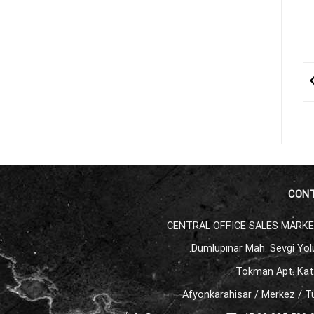
CON
CENTRAL OFFICE SALES MARK
Dumlupınar Mah. Sevgi Yol
Tokman Apt. Kat:
Afyonkarahisar / Merkez / T