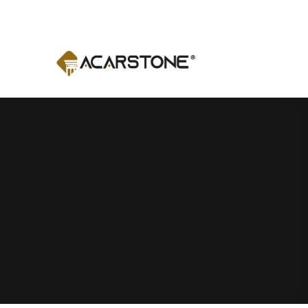
Ski
t
conten