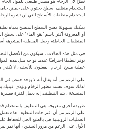
نظرًا لأن الرخام هو مصدر طبيعي للمواد الخام
استخدام منظف أسطح يحتوي على حمض حامضي لل
استخدام منظفات الأسطح التي لن تشوه الرخام
يمكنك بسهولة مسح السطح المتسخ بمياه نظيفة 
أو المعروفة أكثر باسم “بقع الماء” على سطح ال
المنظفات الخاطئة وجعل المنطقة المشوهة أسو
في مثل هذه الحالات ، سيكون من الأفضل التح
توفر تنظيفًا احترافيًا عندما تواجه مثل هذه ا
عملية مسح الرخام . يفعلون. للأسف ، لا تكفي 
على الرغم من أنه يقال أنه لا يوجد حمض في ال
لذلك سوف تفسد مظهر الرخام وتؤذي عينيك بصريً
المتسخة ، يتم التنظيف. إنه يعمل لفترة قصيرة ،
طريقة أخرى معروفة هي التنظيف باستخدام قطعة
على الرغم من أن اقتراحات التنظيف هذه تعمل جزئ
العمليات الروتينية هي بالطبع الحل للحفاظ عل
الأول على الرغم من مرور السنين ، أنها تمر بمر