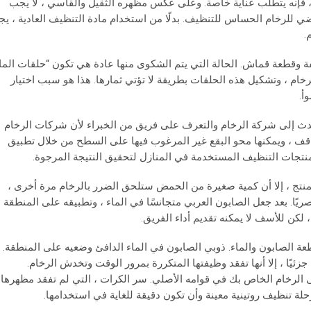
 ، فإنه يتطلب عناية خاصة. وعلى عكس مظهره الثقيل والقاسي ، لا يجب
رخام الحساس للتنظيف. بدلًا من استخدام مادة التنظيف العادية ، ي
.
وقطعة قماش. الحالة التي يتم الشكوى منها عادة هي تكون “حلقات الما
رخام ، وتشكيل هذه الحلقات بطريقة لا تؤتي ثمارها. هذا هو سبب اختيار
أ.
دث إلى شركة الرخام والتعرف على فريق من الخبراء لأن شركات الرخام
لمواقف ، ويمكنها محو البقع غير المرغوب فيها على السطح من خلال تطبيق
منتجات التنظيف المستخدمة في المنازل لتحقيق النتيجة المرجوة.
منتج ، إلا أن كمية صغيرة من الحمض ستلحق الضرر بالرخام مرة أخرى ،
ا. بعد جعل الصابون العربي متجانسًا في الماء ، وتطبيقه على المنطقة
 لكن للأسف لا يمكنه تقديم أداء الفريق.
 الصابون والماء. ذوبي الصابون في الماء الدافئ وضعيه على المنطقة.
يًا ، إلا أنها تفقد وظيفتها المتكررة بمرور الوقت وتخدش الرخام.
ى الرخام الخاص بك في قوامه الأصلي. سر الكرات ، التي لم تفقد مظهرها
حلة تنظيف روتينية معينة وأن تكون دقيقة للغاية في استخدامها.