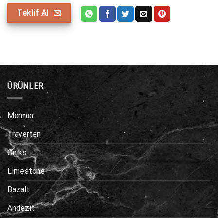
Teklif Al
ÜRÜNLER
Mermer
Traverten
Oniks
Limestone
Bazalt
Andezit