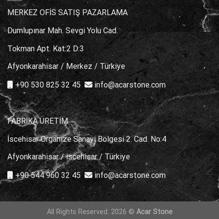
MERKEZ OFİS SATIŞ PAZARLAMA
Dumlupınar Mah. Sevgi Yolu Cad.
Tokman Apt. Kat:2 D:3
Afyonkarahisar / Merkez / Türkiye
+90 530 825 32 45
info@acarstone.com
FABRİKA ÜRETİM
İscehisar Organize Sanayi Bölgesi 2. Cad. No:4
Afyonkarahisar / iscehisar / Türkiye
+90 544 960 32 45
info@acarstone.com
All Rights Reserved. 2026 ©
Acar Stone