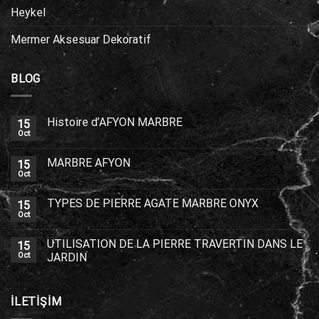
Heykel
Mermer Aksesuar Dekoratif
BLOG
Histoire d’AFYON MARBRE
15
Oct
MARBRE AFYON
15
Oct
TYPES DE PIERRE AGATE MARBRE ONYX
15
Oct
UTILISATION DE LA PIERRE TRAVERTIN DANS LE
15
Oct
JARDIN
İLETİŞİM