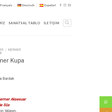
Français
Deutsch
Español
MIZ
SANATSAL TABLO
İLETIŞIM
ER
/
MERMER
IF
mer Kupa
a Bardak
ermer Aksesuar
je Süs
in tıklayın
.