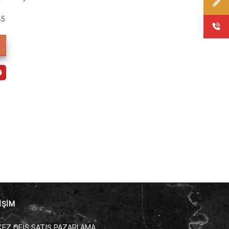
45
İŞİM
EZ OFİS SATIŞ PAZARLAMA