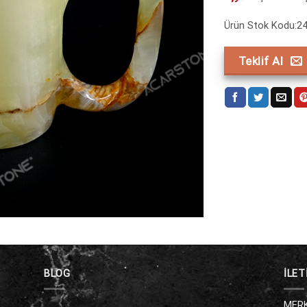
Ürün Stok Kodu:2
Teklif Al
BLOG
İLET
MERK