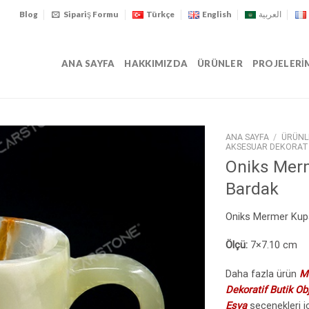
Blog
Sipariş Formu
Türkçe
English
العربية
ANA SAYFA
HAKKIMIZDA
ÜRÜNLER
PROJELERI
ANA SAYFA
/
ÜRÜNL
AKSESUAR DEKORAT
Oniks Mer
Bardak
Oniks Mermer Kup
Ölçü:
7×7.10 cm
Daha fazla ürün
M
Dekoratif Butik Ob
Eşya
seçenekleri iç