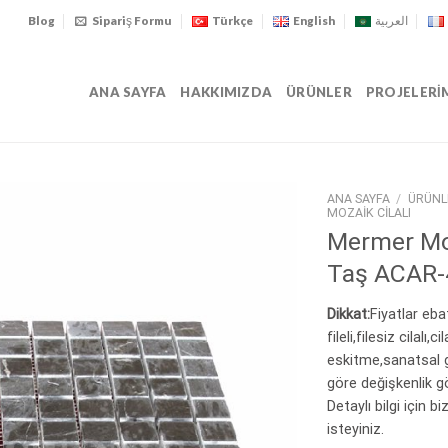
Blog
Sipariş Formu
Türkçe
English
العربية
ANA SAYFA
HAKKIMIZDA
ÜRÜNLER
PROJELERI
ANA SAYFA
/
ÜRÜNL
MOZAIK CILALI
Mermer Moz
Taş ACAR-
Dikkat:
Fiyatlar eba
fileli,filesiz cilalı,ci
eskitme,sanatsal gi
göre değişkenlik g
Detaylı bilgi için bi
isteyiniz.