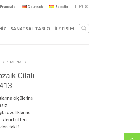
Français
Deutsch
Español
MIZ
SANATSAL TABLO
İLETIŞIM
ER
/
MERMER
aik Cilalı
413
tlarına ölçülerine
lasız
bi özelliklerine
österir.Lütfen
zden teklif