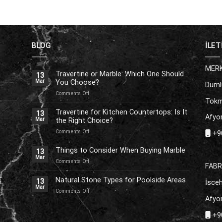
BLOG
İLET
MERK
Travertine or Marble: Which One Should
13
You Choose?
Mar
Duml
on
Comments Off
Tokm
Travertine
or
Travertine for Kitchen Countertops: Is It
13
Afyon
Marble:
the Right Choice?
Mar
Which
on
Comments Off
+90
One
Travertine
Should
for
Things to Consider When Buying Marble
You
13
Kitchen
Choose?
Mar
on
Comments Off
Countertops:
FABR
Things
Is
to
Natural Stone Types for Poolside Areas
It
13
İsceh
Consider
the
Mar
on
Comments Off
When
Right
Afyon
Natural
Buying
Choice?
Stone
Marble
+90
Types