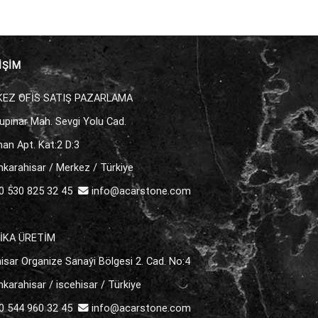
İŞİM
EZ OFİS SATIŞ PAZARLAMA
upınar Mah. Sevgi Yolu Cad.
an Apt. Kat:2 D:3
karahisar / Merkez / Türkiye
 530 825 32 45
info@acarstone.com
İKA ÜRETİM
isar Organize Sanayi Bölgesi 2. Cad. No:4
karahisar / iscehisar / Türkiye
 544 960 32 45
info@acarstone.com